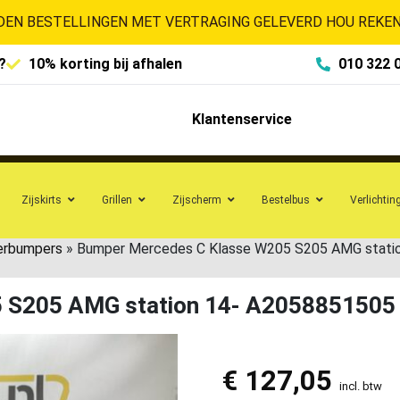
EN BESTELLINGEN MET VERTRAGING GELEVERD HOU REKENI
?
10% korting bij afhalen
010 322 
Klantenservice
Zijskirts
Grillen
Zijscherm
Bestelbus
Verlichtin
erbumpers
»
Bumper Mercedes C Klasse W205 S205 AMG stati
 S205 AMG station 14- A2058851505
€
127,05
incl. btw