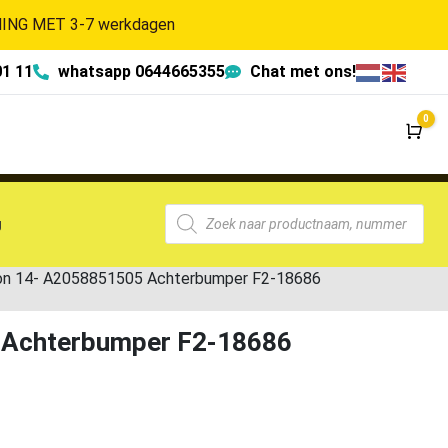
NG MET 3-7 werkdagen
01 11
whatsapp 0644665355
Chat met ons!
0
Wi
g
on 14- A2058851505 Achterbumper F2-18686
 Achterbumper F2-18686