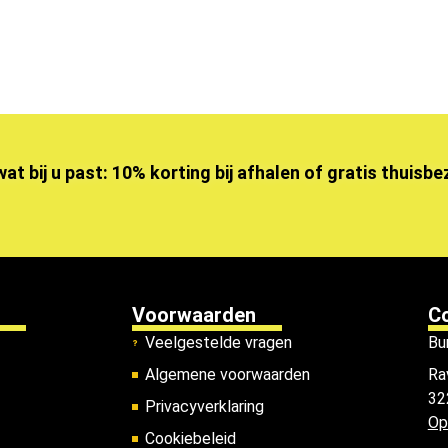
wat bij u past: 10% korting bij afhalen of gratis thuisb
Voorwaarden
C
Veelgestelde vragen
Bu
Algemene voorwaarden
Ra
32
Privacyverklaring
Op
Cookiebeleid