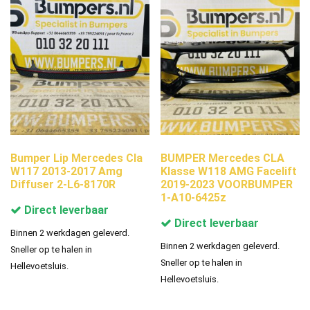
Bumper Lip Mercedes Cla
BUMPER Mercedes CLA
W117 2013-2017 Amg
Klasse W118 AMG Facelift
Diffuser 2-L6-8170R
2019-2023 VOORBUMPER
1-A10-6425z
Direct leverbaar
Direct leverbaar
Binnen 2 werkdagen geleverd.
Binnen 2 werkdagen geleverd.
Sneller op te halen in
Sneller op te halen in
Hellevoetsluis.
Hellevoetsluis.