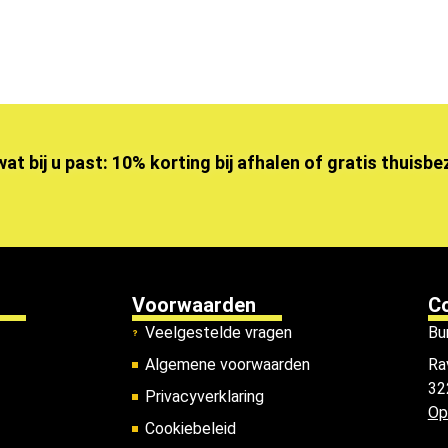
wat bij u past: 10% korting bij afhalen of gratis thuisb
Voorwaarden
C
Veelgestelde vragen
Bu
Algemene voorwaarden
Ra
32
Privacyverklaring
Op
Cookiebeleid