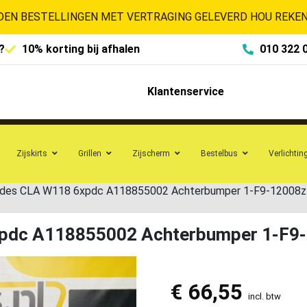
EN BESTELLINGEN MET VERTRAGING GELEVERD HOU REKENI
?
10% korting bij afhalen
010 322 
Klantenservice
Zijskirts
Grillen
Zijscherm
Bestelbus
Verlichtin
es CLA W118 6xpdc A118855002 Achterbumper 1-F9-12008z
dc A118855002 Achterbumper 1-F9
€
66,55
incl. btw