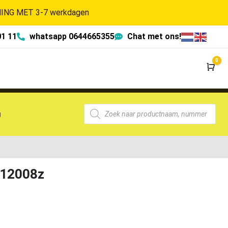
NG MET 3-7 werkdagen
01 11
whatsapp 0644665355
Chat met ons!
0
Wi
g
-12008z