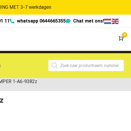
NG MET 3-7 werkdagen
01 11
whatsapp 0644665355
Chat met ons!
0
Wi
g
MPER 1-A6-9382z
z