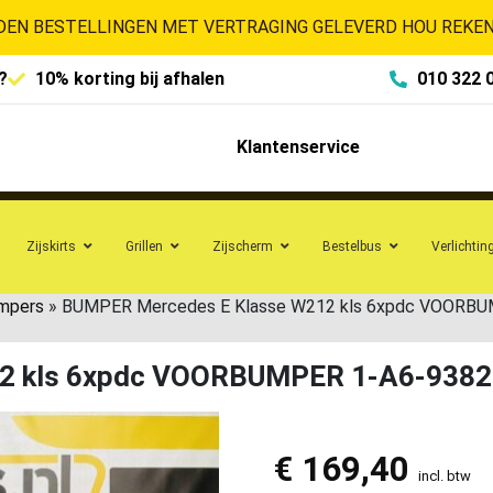
EN BESTELLINGEN MET VERTRAGING GELEVERD HOU REKENI
?
10% korting bij afhalen
010 322 
Klantenservice
Zijskirts
Grillen
Zijscherm
Bestelbus
Verlichtin
mpers
»
BUMPER Mercedes E Klasse W212 kls 6xpdc VOORBU
2 kls 6xpdc VOORBUMPER 1-A6-9382
€
169,40
incl. btw