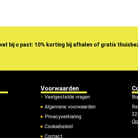
wat bij u past: 10% korting bij afhalen of gratis thuisb
Voorwaarden
C
Veelgestelde vragen
Bu
Algemene voorwaarden
Ra
32
Privacyverklaring
Op
Cookiebeleid
Contact