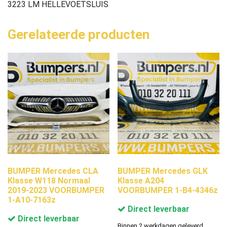
3223 LM HELLEVOETSLUIS
Gerelateerde producten
BUMPER Mercedes CLA
BUMPER Mercedes GLK
Klasse W118 Normaal
Klasse A204
2019-2023 VOORBUMPER
VOORBUMPER 1-B4-4346z
1-A10-7163z
Direct leverbaar
Direct leverbaar
Binnen 2 werkdagen geleverd.