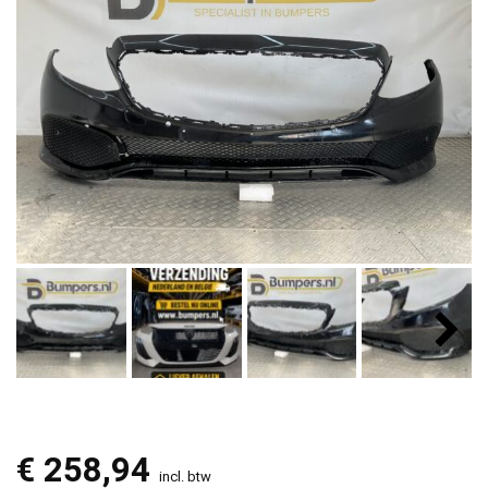
€
258,94
incl. btw