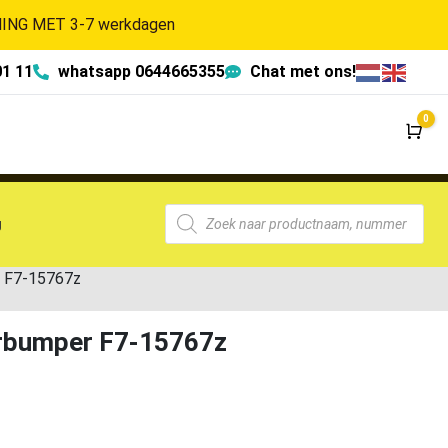
NG MET 3-7 werkdagen
01 11
whatsapp 0644665355
Chat met ons!
0
Wi
g
 F7-15767z
rbumper F7-15767z