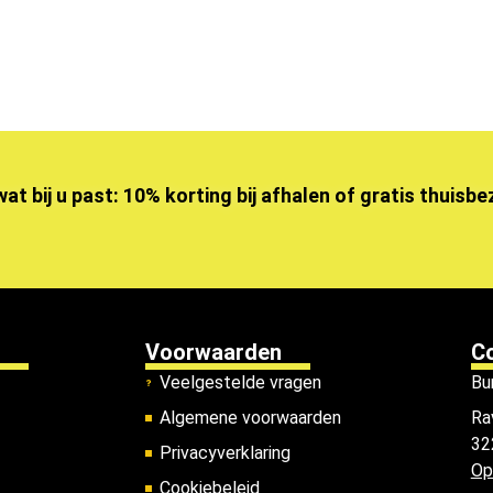
wat bij u past: 10% korting bij afhalen of gratis thuisb
Voorwaarden
C
Veelgestelde vragen
Bu
Algemene voorwaarden
Ra
32
Privacyverklaring
Op
Cookiebeleid