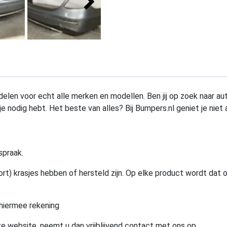
elen voor echt alle merken en modellen. Ben jij op zoek naar au
e nodig hebt. Het beste van alles? Bij Bumpers.nl geniet je niet 
spraak.
rt) krasjes hebben of hersteld zijn. Op elke product wordt dat 
hiermee rekening
e website, neemt u dan vrijblijvend contact met ons op.