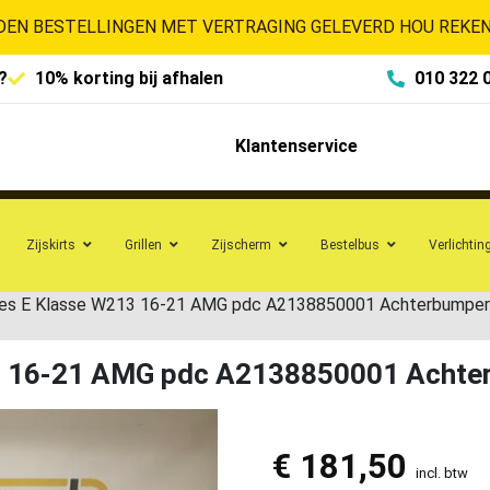
EN BESTELLINGEN MET VERTRAGING GELEVERD HOU REKENI
?
10% korting bij afhalen
010 322 
Klantenservice
Zijskirts
Grillen
Zijscherm
Bestelbus
Verlichtin
es E Klasse W213 16-21 AMG pdc A2138850001 Achterbumper
3 16-21 AMG pdc A2138850001 Achte
€
181,50
incl. btw