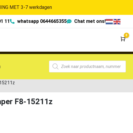
NG MET 3-7 werkdagen
01 11
whatsapp 0644665355
Chat met ons!
0
Wi
g
-15211z
per F8-15211z