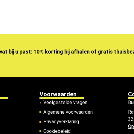
wat bij u past: 10% korting bij afhalen of gratis thuisb
Voorwaarden
C
Veelgestelde vragen
Bu
Algemene voorwaarden
Ra
32
Privacyverklaring
Op
Cookiebeleid