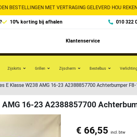
EN BESTELLINGEN MET VERTRAGING GELEVERD HOU REKENI
?
10% korting bij afhalen
010 322 
Klantenservice
Zijskirts
Grillen
Zijscherm
Bestelbus
Verlichtin
es E Klasse W238 AMG 16-23 A2388857700 Achterbumper F8
8 AMG 16-23 A2388857700 Achterbum
€
66,55
incl. btw