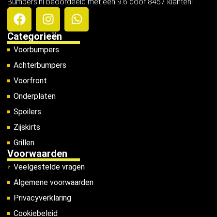
Bumpers.nl beoordeeld met een 9.6 door 8457 klanten!
Categorieën
Voorbumpers
Achterbumpers
Voorfront
Onderplaten
Spoilers
Zijskirts
Grillen
Voorwaarden
Veelgestelde vragen
Algemene voorwaarden
Privacyverklaring
Cookiebeleid