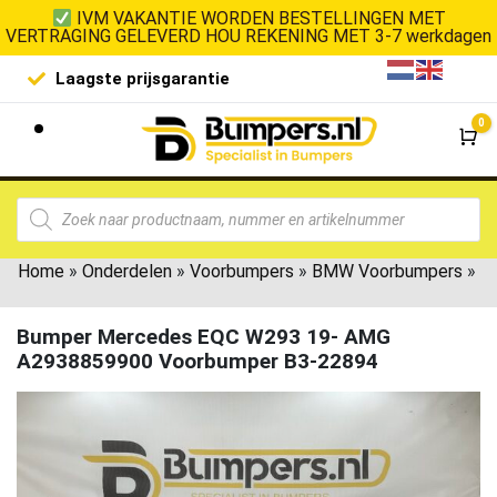
IVM VAKANTIE WORDEN BESTELLINGEN MET
VERTRAGING GELEVERD HOU REKENING MET 3-7 werkdagen
De goedkoopste op de markt
0
Wi
Home
»
Onderdelen
»
Voorbumpers
»
BMW Voorbumpers
»
Bumper Mercedes EQC W293 19- AMG
A2938859900 Voorbumper B3-22894