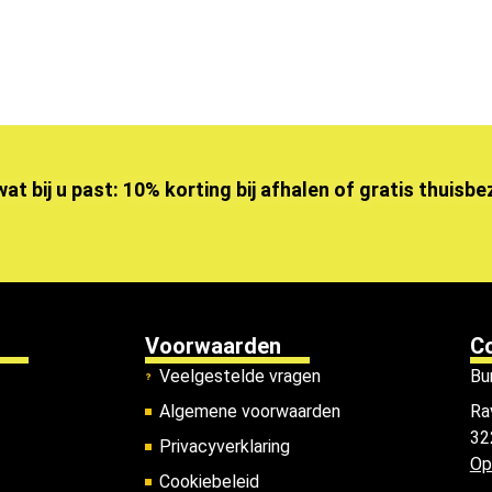
wat bij u past: 10% korting bij afhalen of gratis thuisb
Voorwaarden
C
Veelgestelde vragen
Bu
Algemene voorwaarden
Ra
32
Privacyverklaring
Op
Cookiebeleid