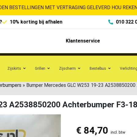
EN BESTELLINGEN MET VERTRAGING GELEVERD HOU REKENI
?
10% korting bij afhalen
010 322 
Klantenservice
Zijskirts
Grillen
Zijscherm
Bestelbus
Verlichtin
erbumpers
»
Bumper Mercedes GLC W253 19-23 A2538850200 
23 A2538850200 Achterbumper F3-1
€
84,70
incl. btw