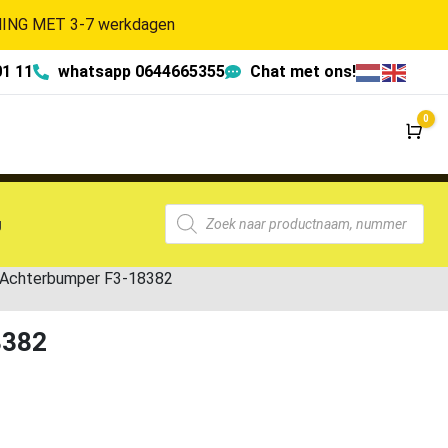
NG MET 3-7 werkdagen
01 11
whatsapp 0644665355
Chat met ons!
0
Wi
g
Achterbumper F3-18382
8382