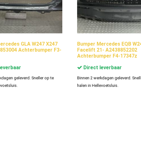
ercedes GLA W247 X247
Bumper Mercedes EQB W2
8853004 Achterbumper F3-
Facelift 21- A2438852202
Achterbumper F4-17347z
leverbaar
Direct leverbaar
kdagen geleverd. Sneller op te
Binnen 2 werkdagen geleverd. Snell
evoetsluis.
halen in Hellevoetsluis.