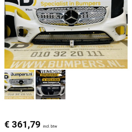
€
361,79
incl. btw