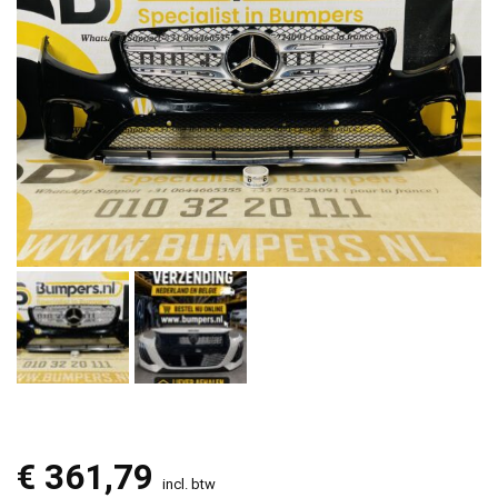
€
361,79
incl. btw