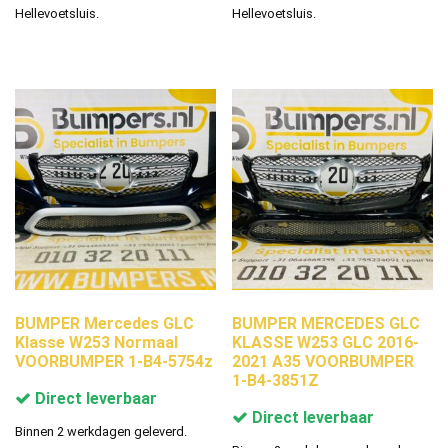
Hellevoetsluis.
Hellevoetsluis.
BUMPER Mercedes GLC
BUMPER MERCEDES GLC
Klasse W253 Normaal
KLASSE W253 GLC 2016-
VOORBUMPER 1-B4-5754z
2021 A35 VOORBUMPER
1-B4-3851Z
Direct leverbaar
Direct leverbaar
Binnen 2 werkdagen geleverd.