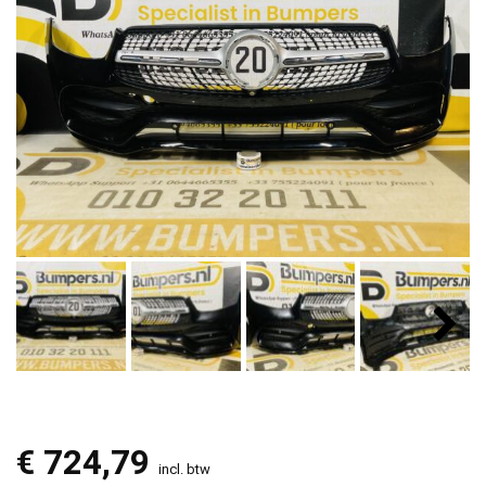
€
724,79
incl. btw