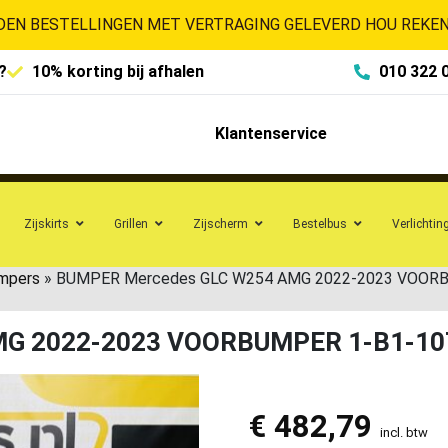
EN BESTELLINGEN MET VERTRAGING GELEVERD HOU REKENI
?
10% korting bij afhalen
010 322 
Klantenservice
Zijskirts
Grillen
Zijscherm
Bestelbus
Verlichtin
mpers
»
BUMPER Mercedes GLC W254 AMG 2022-2023 VOOR
MG 2022-2023 VOORBUMPER 1-B1-10
€
482,79
incl. btw