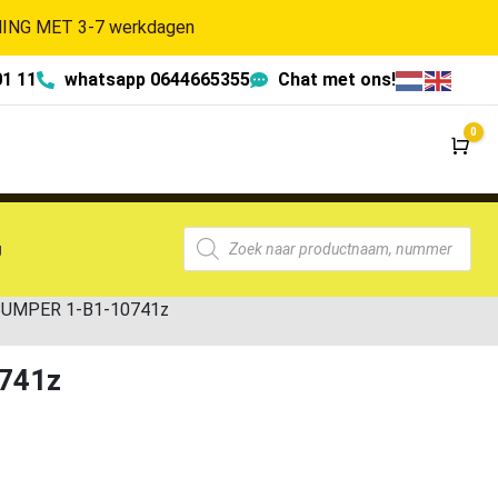
NG MET 3-7 werkdagen
01 11
whatsapp 0644665355
Chat met ons!
0
Wi
g
BUMPER 1-B1-10741z
741z