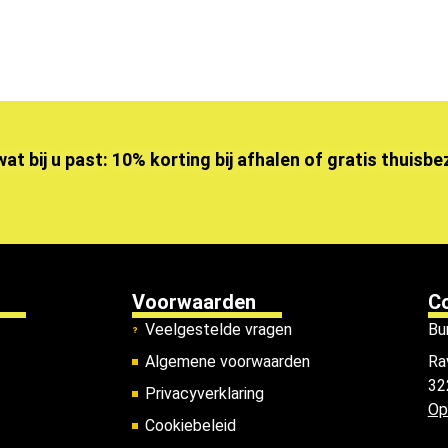
wat bij u past: 10% korting bij afhalen of gratis thuisb
Voorwaarden
C
Veelgestelde vragen
Bu
Algemene voorwaarden
Ra
32
Privacyverklaring
Op
Cookiebeleid