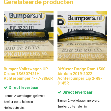
Gerelateerde producten
Bumper Volkswagen UP
Diffuser Dodge Ram 1500
Cross 1S6807421H
Air dam 2019-2022
Achterbumper 1-F7-8866R
Achterbumper Lip 2-R8-
8145R
Direct leverbaar
Direct leverbaar
Binnen 2 werkdagen geleverd.
Binnen 2 werkdagen geleverd.
Sneller op te halen in
Sneller op te halen in
Hellevoetsluis.