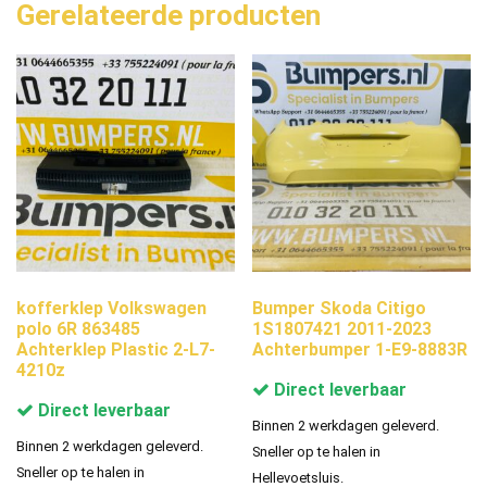
Gerelateerde producten
kofferklep Volkswagen
Bumper Skoda Citigo
polo 6R 863485
1S1807421 2011-2023
Achterklep Plastic 2-L7-
Achterbumper 1-E9-8883R
4210z
Direct leverbaar
Direct leverbaar
Binnen 2 werkdagen geleverd.
Binnen 2 werkdagen geleverd.
Sneller op te halen in
Sneller op te halen in
Hellevoetsluis.