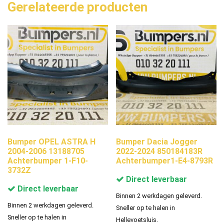
Gerelateerde producten
Bumper OPEL ASTRA H
Bumper Dacia Jogger
2004-2006 13188705
2022-2024 850184183R
Achterbumper 1-F10-
Achterbumper1-E4-8793R
3732Z
Direct leverbaar
Direct leverbaar
Binnen 2 werkdagen geleverd.
Binnen 2 werkdagen geleverd.
Sneller op te halen in
Sneller op te halen in
Hellevoetsluis.