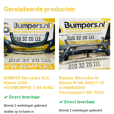
Gerelateerde producten
BUMPER Mercedes GLK
Bumper Mercedes M
Klasse A204
Klasse W166 AMG11-15
VOORBUMPER 1-B4-4346z
A1668803340
Voorbumper1-B4-7034z
Direct leverbaar
Direct leverbaar
Binnen 2 werkdagen geleverd.
Binnen 2 werkdagen geleverd.
Sneller op te halen in