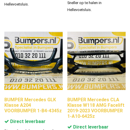
Sneller op te halen in
Hellevoetsluis.
Hellevoetsluis.
BUMPER Mercedes GLK
BUMPER Mercedes CLA
Klasse A204
Klasse W118 AMG Facelift
VOORBUMPER 1-B4-4345z
2019-2023 VOORBUMPER
1-A10-6425z
Direct leverbaar
Direct leverbaar