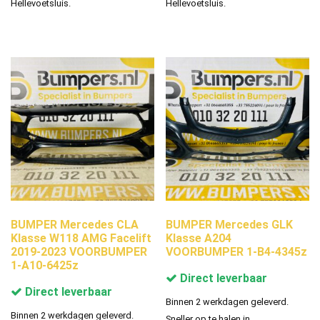
Hellevoetsluis.
Hellevoetsluis.
BUMPER Mercedes CLA
BUMPER Mercedes GLK
Klasse W118 AMG Facelift
Klasse A204
2019-2023 VOORBUMPER
VOORBUMPER 1-B4-4345z
1-A10-6425z
Direct leverbaar
Direct leverbaar
Binnen 2 werkdagen geleverd.
Binnen 2 werkdagen geleverd.
Sneller op te halen in