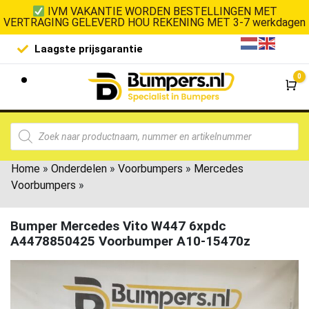
IVM VAKANTIE WORDEN BESTELLINGEN MET
VERTRAGING GELEVERD HOU REKENING MET 3-7 werkdagen
Laagste prijsgarantie
De goedko
0
Wi
Home
»
Onderdelen
»
Voorbumpers
»
Mercedes
Voorbumpers
»
Bumper Mercedes Vito W447 6xpdc
A4478850425 Voorbumper A10-15470z