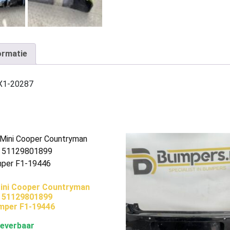
ormatie
 X1-20287
ini Cooper Countryman
6 51129801899
mper F1-19446
leverbaar