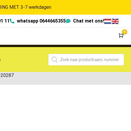
NG MET 3-7 werkdagen
01 11
whatsapp 0644665355
Chat met ons!
0
Wi
g
-20287