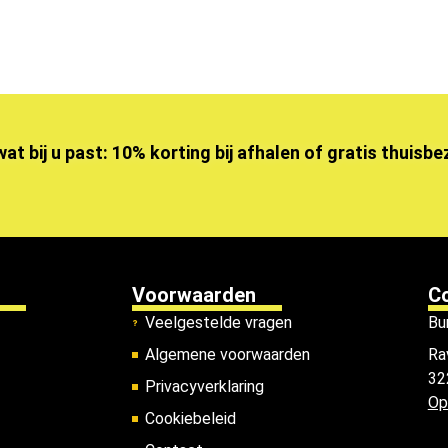
wat bij u past: 10% korting bij afhalen of gratis thuisb
Voorwaarden
C
Veelgestelde vragen
Bu
Algemene voorwaarden
Ra
32
Privacyverklaring
Op
Cookiebeleid