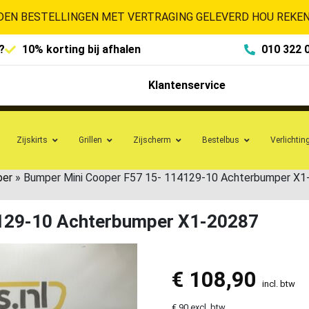
EN BESTELLINGEN MET VERTRAGING GELEVERD HOU REKENI
?
10% korting bij afhalen
010 322 
Klantenservice
Zijskirts
Grillen
Zijscherm
Bestelbus
Verlichtin
per
»
Bumper Mini Cooper F57 15- 114129-10 Achterbumper X1
4129-10 Achterbumper X1-20287
€
108,90
incl. btw
€ 90 excl. btw