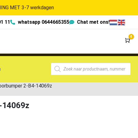
NG MET 3-7 werkdagen
01 11
whatsapp 0644665355
Chat met ons!
0
Wi
g
Voorbumper 2-B4-14069z
4-14069z