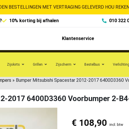
EN BESTELLINGEN MET VERTRAGING GELEVERD HOU REKENI
?
10% korting bij afhalen
010 322 
Klantenservice
Zijskirts
Grillen
Zijscherm
Bestelbus
Verlichtin
umpers
»
Bumper Mitsubishi Spacestar 2012-2017 6400D3360 
012-2017 6400D3360 Voorbumper 2-B
€
108,90
incl. btw