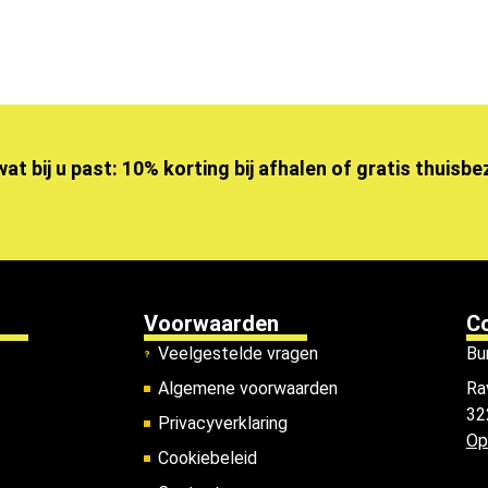
wat bij u past: 10% korting bij afhalen of gratis thuisb
Voorwaarden
C
Veelgestelde vragen
Bu
Algemene voorwaarden
Ra
32
Privacyverklaring
Op
Cookiebeleid