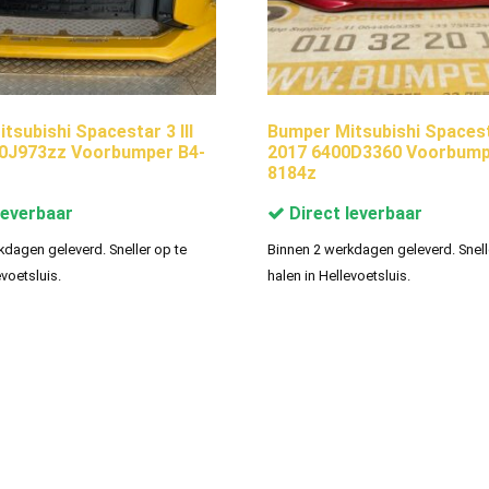
tsubishi Spacestar 3 III
Bumper Mitsubishi Spaces
00J973zz Voorbumper B4-
2017 6400D3360 Voorbump
8184z
leverbaar
Direct leverbaar
kdagen geleverd. Sneller op te
Binnen 2 werkdagen geleverd. Snell
evoetsluis.
halen in Hellevoetsluis.