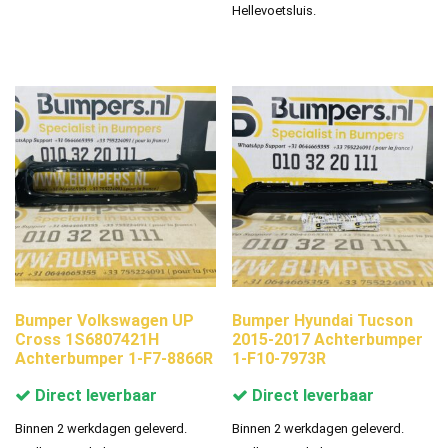
Hellevoetsluis.
Bumper Volkswagen UP
Bumper Hyundai Tucson
Cross 1S6807421H
2015-2017 Achterbumper
Achterbumper 1-F7-8866R
1-F10-7973R
Direct leverbaar
Direct leverbaar
Binnen 2 werkdagen geleverd.
Binnen 2 werkdagen geleverd.