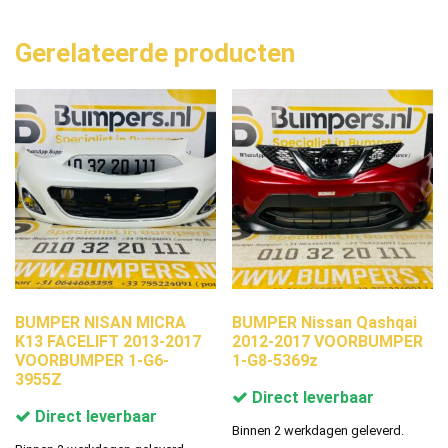
Gerelateerde producten
BUMPER NISAN MICRA
BUMPER Nissan Qashqai
K13 FACELIFT 2013-2017
2012-2017 VOORBUMPER
VOORBUMPER 1-G6-
1-G8-5369z
3955Z
Direct leverbaar
Direct leverbaar
Binnen 2 werkdagen geleverd.