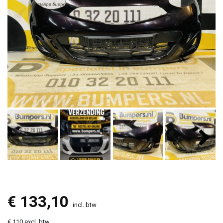
€
133,10
incl. btw
€ 110 excl. btw