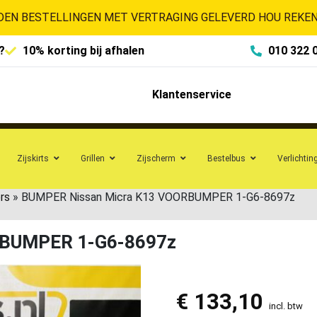
EN BESTELLINGEN MET VERTRAGING GELEVERD HOU REKENI
?
10% korting bij afhalen
010 322 
Klantenservice
Zijskirts
Grillen
Zijscherm
Bestelbus
Verlichtin
rs
»
BUMPER Nissan Micra K13 VOORBUMPER 1-G6-8697z
RBUMPER 1-G6-8697z
€
133,10
incl. btw