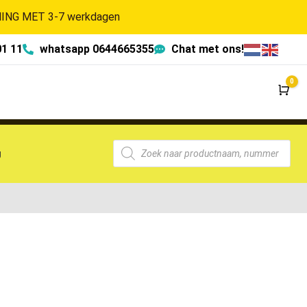
NG MET 3-7 werkdagen
01 11
whatsapp 0644665355
Chat met ons!
0
Wi
g