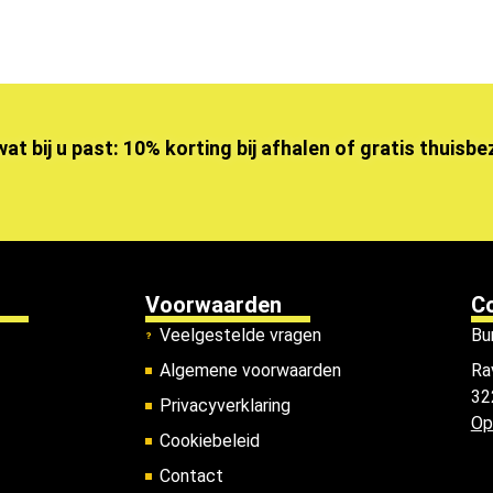
wat bij u past: 10% korting bij afhalen of gratis thuisb
Voorwaarden
C
Veelgestelde vragen
Bu
Algemene voorwaarden
Ra
32
Privacyverklaring
Op
Cookiebeleid
Contact