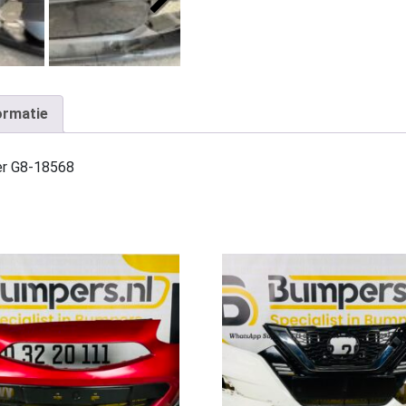
ormatie
er G8-18568