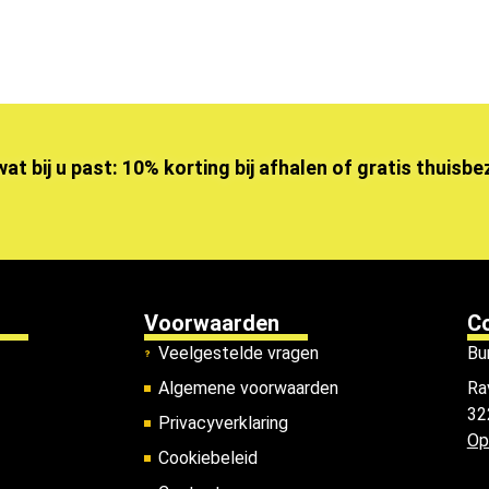
wat bij u past: 10% korting bij afhalen of gratis thuisb
Voorwaarden
C
Veelgestelde vragen
Bu
Algemene voorwaarden
Ra
32
Privacyverklaring
Op
Cookiebeleid