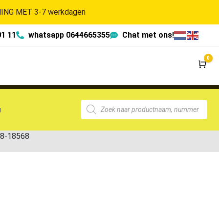
NG MET 3-7 werkdagen
01 11
whatsapp 0644665355
Chat met ons!
0
Wi
g
G8-18568