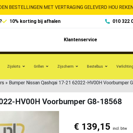
EN BESTELLINGEN MET VERTRAGING GELEVERD HOU REKENI
?
10% korting bij afhalen
010 322 
Klantenservice
Zijskirts
Grillen
Zijscherm
Bestelbus
Verlichtin
rs
»
Bumper Nissan Qashqai 17-21 62022-HV00H Voorbumper 
62022-HV00H Voorbumper G8-18568
€
139,15
incl. btw