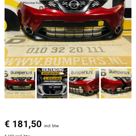
€
181,50
incl. btw