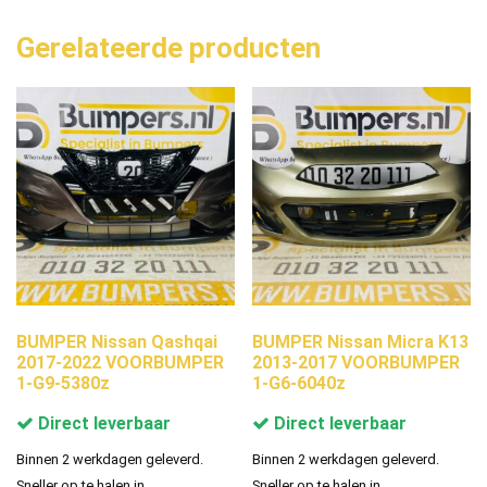
Gerelateerde producten
BUMPER Nissan Qashqai
BUMPER Nissan Micra K13
2017-2022 VOORBUMPER
2013-2017 VOORBUMPER
1-G9-5380z
1-G6-6040z
Direct leverbaar
Direct leverbaar
Binnen 2 werkdagen geleverd.
Binnen 2 werkdagen geleverd.
Sneller op te halen in
Sneller op te halen in