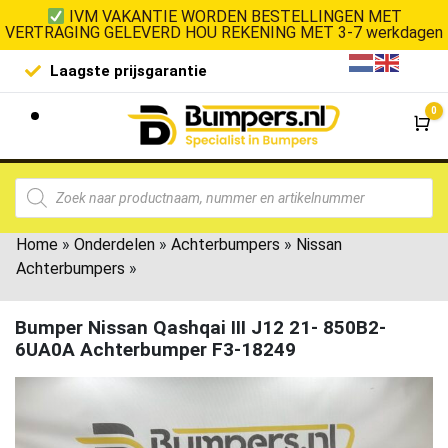
IVM VAKANTIE WORDEN BESTELLINGEN MET
VERTRAGING GELEVERD HOU REKENING MET 3-7 werkdagen
Laagste prijsgarantie
De goedko
0
Wi
Home
»
Onderdelen
»
Achterbumpers
»
Nissan
Achterbumpers
»
Bumper Nissan Qashqai III J12 21- 850B2-
6UA0A Achterbumper F3-18249