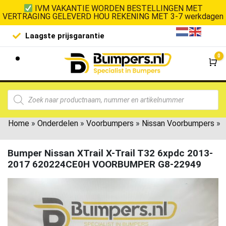
IVM VAKANTIE WORDEN BESTELLINGEN MET
VERTRAGING GELEVERD HOU REKENING MET 3-7 werkdagen
Laagste prijsgarantie
De goedko
0
Wi
Home
»
Onderdelen
»
Voorbumpers
»
Nissan Voorbumpers
»
Bumper Nissan XTrail X-Trail T32 6xpdc 2013-
2017 620224CE0H VOORBUMPER G8-22949