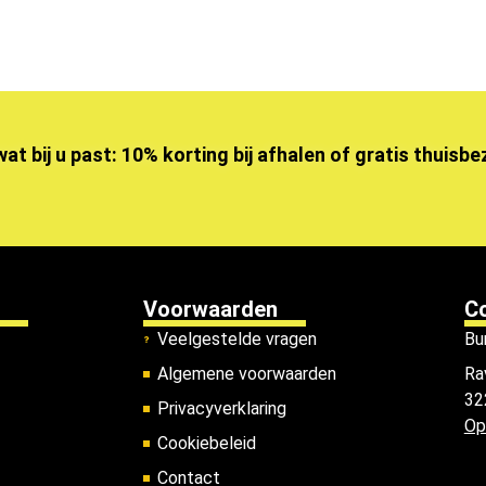
wat bij u past: 10% korting bij afhalen of gratis thuisb
Voorwaarden
C
Veelgestelde vragen
Bu
Algemene voorwaarden
Ra
32
Privacyverklaring
Op
Cookiebeleid
Contact