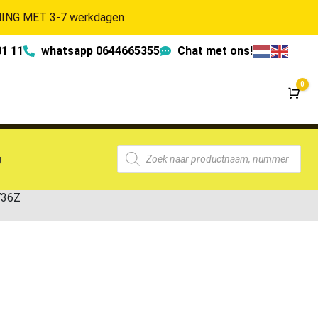
NG MET 3-7 werkdagen
01 11
whatsapp 0644665355
Chat met ons!
0
Wi
g
736Z