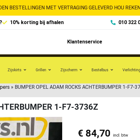
EN BESTELLINGEN MET VERTRAGING GELEVERD HOU REKENI
?
10% korting bij afhalen
010 322 
Klantenservice
Zijskirts
Grillen
Zijscherm
Bestelbus
Verlichtin
pers
»
BUMPER OPEL ADAM ROCKS ACHTERBUMPER 1-F7-3
HTERBUMPER 1-F7-3736Z
€
84,70
incl. btw