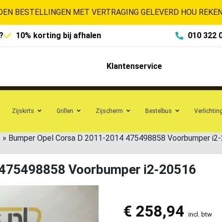
EN BESTELLINGEN MET VERTRAGING GELEVERD HOU REKENI
?
10% korting bij afhalen
010 322 
Klantenservice
Zijskirts
Grillen
Zijscherm
Bestelbus
Verlichtin
s
»
Bumper Opel Corsa D 2011-2014 475498858 Voorbumper i2
 475498858 Voorbumper i2-20516
€
258,94
incl. btw