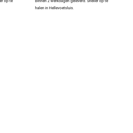
er op te
Binnen 2 werkdagen geleverd. Sneller op te
halen in Hellevoetsluis.