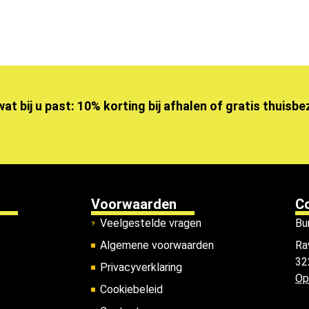
wat bij u past: 10% korting bij afhalen of gratis thuisb
Voorwaarden
C
Veelgestelde vragen
Bu
Algemene voorwaarden
Ra
32
Privacyverklaring
Op
Cookiebeleid