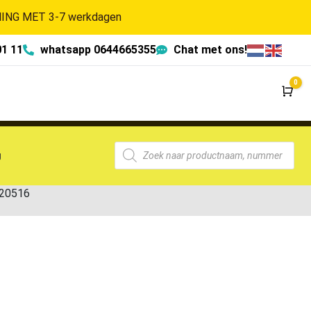
NG MET 3-7 werkdagen
01 11
whatsapp 0644665355
Chat met ons!
0
Wi
g
-20516