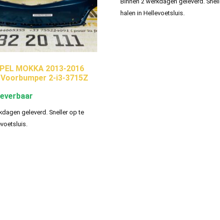
Binnen 2 werkdagen geleverd. Snell
halen in Hellevoetsluis.
PEL MOKKA 2013-2016
 Voorbumper 2-i3-3715Z
leverbaar
kdagen geleverd. Sneller op te
evoetsluis.