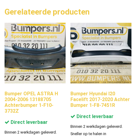
Gerelateerde producten
Bumper OPEL ASTRA H
Bumper Hyundai I20
2004-2006 13188705
Facelift 2017-2020 Achter
Achterbumper 1-F10-
Bumper 1-F8-7451R
3732Z
Direct leverbaar
Direct leverbaar
Binnen 2 werkdagen geleverd.
Binnen 2 werkdagen geleverd.
Sneller op te halen in