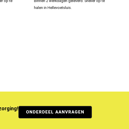
er op te
Binnen 2 werkdagen geleverd. Sneller op te
halen in Hellevoetsluis.
ezorging!
ONDERDEEL AANVRAGEN