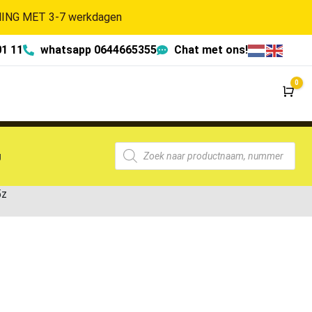
NG MET 3-7 werkdagen
01 11
whatsapp 0644665355
Chat met ons!
0
Wi
g
5z