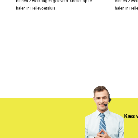
Binnen 2 werkdagen geleverd. Sneller op te
Binnen 2 wer
halen in Hellevoetsluis.
halen in Hell
Kies 