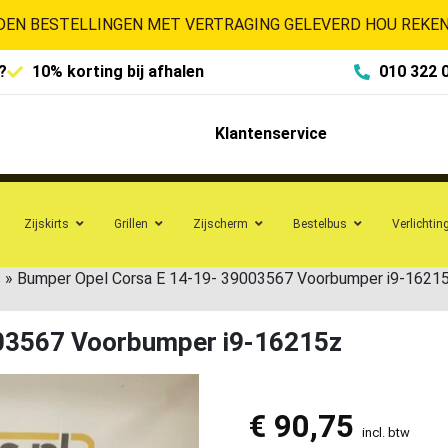
EN BESTELLINGEN MET VERTRAGING GELEVERD HOU REKENI
?
10% korting bij afhalen
010 322 
Klantenservice
Zijskirts
Grillen
Zijscherm
Bestelbus
Verlichtin
s
»
Bumper Opel Corsa E 14-19- 39003567 Voorbumper i9-1621
03567 Voorbumper i9-16215z
€
90,75
incl. btw