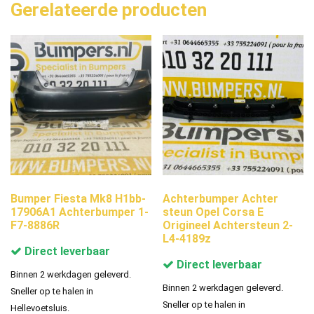
Gerelateerde producten
Bumper Fiesta Mk8 H1bb-
Achterbumper Achter
17906A1 Achterbumper 1-
steun Opel Corsa E
F7-8886R
Origineel Achtersteun 2-
L4-4189z
Direct leverbaar
Direct leverbaar
Binnen 2 werkdagen geleverd.
Binnen 2 werkdagen geleverd.
Sneller op te halen in
Sneller op te halen in
Hellevoetsluis.