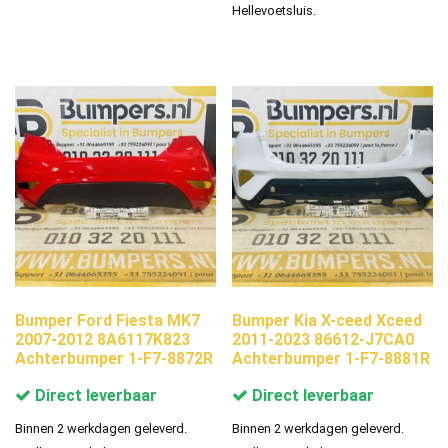
Hellevoetsluis.
Bumper Ford Fiesta MK7
Bumper Kia X-ceed Xceed
2007-2012 8A6117K823
2011-2023 86612-J7CA0
Achterbumper 1-F7-8872R
Achterbumper 1-F7-8881R
Direct leverbaar
Direct leverbaar
Binnen 2 werkdagen geleverd.
Binnen 2 werkdagen geleverd.