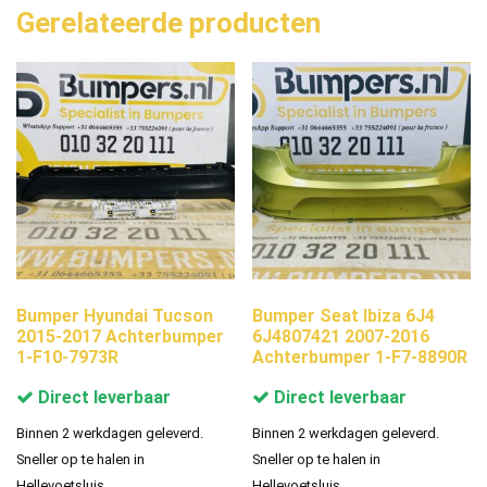
Gerelateerde producten
Bumper Hyundai Tucson
Bumper Seat Ibiza 6J4
2015-2017 Achterbumper
6J4807421 2007-2016
1-F10-7973R
Achterbumper 1-F7-8890R
Direct leverbaar
Direct leverbaar
Binnen 2 werkdagen geleverd.
Binnen 2 werkdagen geleverd.
Sneller op te halen in
Sneller op te halen in
Hellevoetsluis.
Hellevoetsluis.