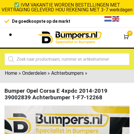
IVM VAKANTIE WORDEN BESTELLINGEN MET
VERTRAGING GELEVERD HOU REKENING MET 3-7 werkdagen
100% klanttevredenheid
ste op de markt
0
Wi
Home
»
Onderdelen
»
Achterbumpers
»
Bumper Opel Corsa E 4xpdc 2014-2019
39002839 Achterbumper 1-F7-12268