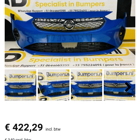
€
422,29
incl. btw
€ 349 excl. btw