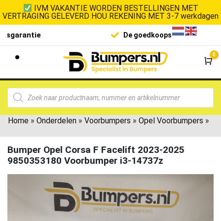
IVM VAKANTIE WORDEN BESTELLINGEN MET
VERTRAGING GELEVERD HOU REKENING MET 3-7 werkdagen
De goedkoopste op de markt
0
Wi
Home
»
Onderdelen
»
Voorbumpers
»
Opel Voorbumpers
»
Bumper Opel Corsa F Facelift 2023-2025
9850353180 Voorbumper i3-14737z