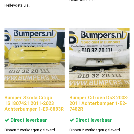
Hellevoetsluis.
Bumper Skoda Citigo
Bumper Citroen Ds3 2008-
1S1807421 2011-2023
2011 Achterbumper 1-E2-
Achterbumper 1-E9-8883R
7482R
Direct leverbaar
Direct leverbaar
Binnen 2 werkdagen geleverd.
Binnen 2 werkdagen geleverd.