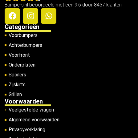
Bumpers.nl beoordeeld met een 9.6 door 8457 klanten!
Categorieën
Voorbumpers
Achterbumpers
Voorfront
Onderplaten
Spoilers
Zijskirts
Grillen
Voorwaarden
Veelgestelde vragen
Algemene voorwaarden
Privacyverklaring