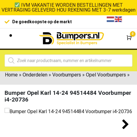
IVM VAKANTIE WORDEN BESTELLINGEN MET
VERTRAGING GELEVERD HOU REKENING MET 3-7 werkdagen
De goedkoopste op de markt
0
Wi
Home
»
Onderdelen
»
Voorbumpers
»
Opel Voorbumpers
»
Bumper Opel Karl 14-24 94514484 Voorbumper
i4-20736