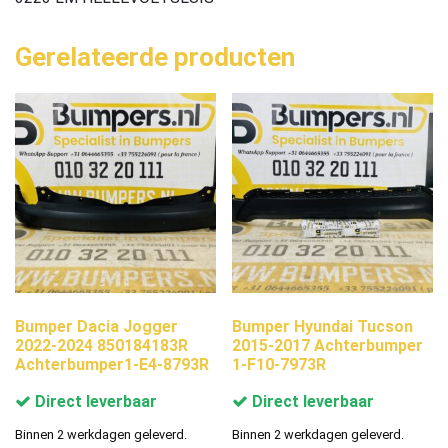
Gerelateerde producten
Bumper Dacia Jogger
Bumper Hyundai Tucson
2022-2024 850184183R
2015-2017 Achterbumper
Achterbumper1-E4-8793R
1-F10-7973R
Direct leverbaar
Direct leverbaar
Binnen 2 werkdagen geleverd.
Binnen 2 werkdagen geleverd.