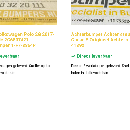
olkswagen Polo 2G 2017-
Achterbumper Achter steu
dc 2G6807421
Corsa E Origineel Achterst
mper 1-F7-8864R
4189z
leverbaar
Direct leverbaar
kdagen geleverd. Sneller op te
Binnen 2 werkdagen geleverd. Snell
evoetsluis.
halen in Hellevoetsluis.