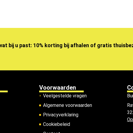
wat bij u past: 10% korting bij afhalen of gratis thuisb
Voorwaarden
C
Veelgestelde vragen
Bu
Algemene voorwaarden
Ra
32
Privacyverklaring
Op
Cookiebeleid