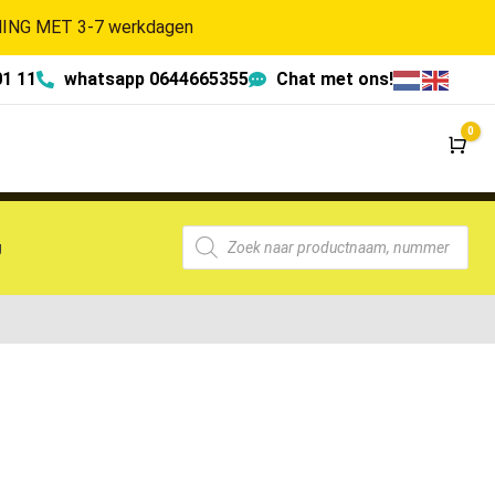
NG MET 3-7 werkdagen
01 11
whatsapp 0644665355
Chat met ons!
0
Wi
g