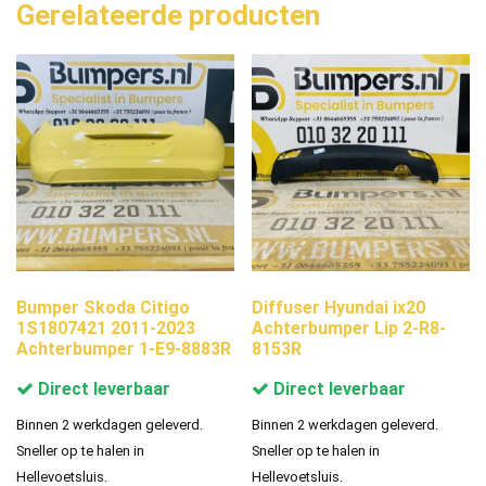
Gerelateerde producten
Bumper Skoda Citigo
Diffuser Hyundai ix20
1S1807421 2011-2023
Achterbumper Lip 2-R8-
Achterbumper 1-E9-8883R
8153R
Direct leverbaar
Direct leverbaar
Binnen 2 werkdagen geleverd.
Binnen 2 werkdagen geleverd.
Sneller op te halen in
Sneller op te halen in
Hellevoetsluis.
Hellevoetsluis.