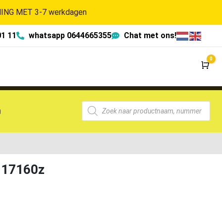
NG MET 3-7 werkdagen
01 11
whatsapp 0644665355
Chat met ons!
0
Wi
g
-17160z