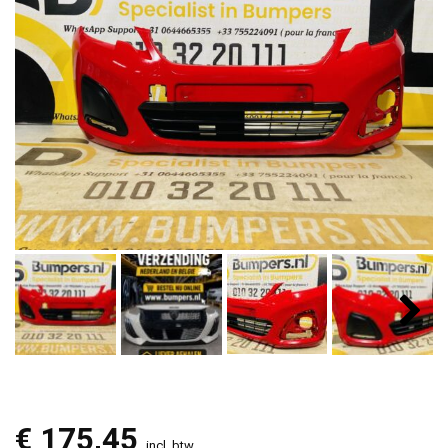
€
175,45
incl. btw