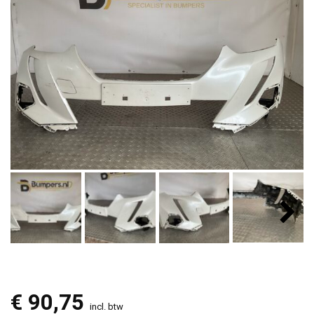
€
90,75
incl. btw