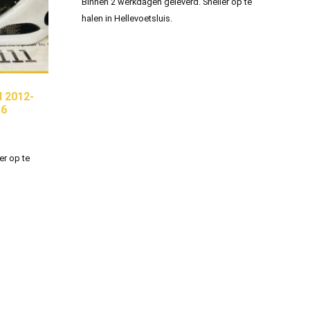
Binnen 2 werkdagen geleverd. Sneller op te
halen in Hellevoetsluis.
l 2012-
86
er op te