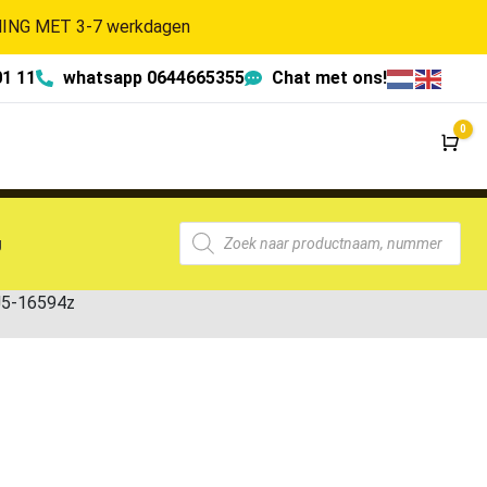
NG MET 3-7 werkdagen
01 11
whatsapp 0644665355
Chat met ons!
0
Wi
g
J5-16594z