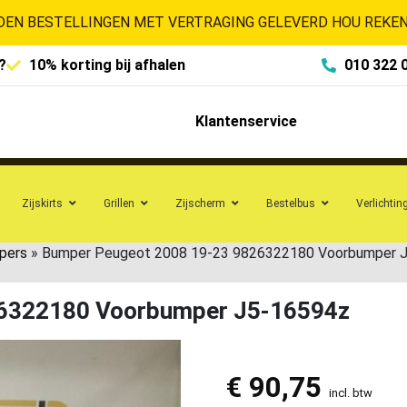
EN BESTELLINGEN MET VERTRAGING GELEVERD HOU REKENI
?
10% korting bij afhalen
010 322 
Klantenservice
Zijskirts
Grillen
Zijscherm
Bestelbus
Verlichtin
pers
»
Bumper Peugeot 2008 19-23 9826322180 Voorbumper 
26322180 Voorbumper J5-16594z
€
90,75
incl. btw