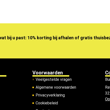
wat bij u past: 10% korting bij afhalen of gratis thuisb
Voorwaarden
C
Veelgestelde vragen
Bu
Algemene voorwaarden
Ra
32
Privacyverklaring
Op
Cookiebeleid