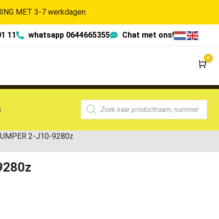
NG MET 3-7 werkdagen
01 11
whatsapp 0644665355
Chat met ons!
0
Wi
g
BUMPER 2-J10-9280z
9280z