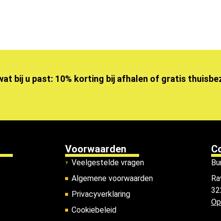
wat bij u past: 10% korting bij afhalen of gratis thuisb
Voorwaarden
C
Veelgestelde vragen
Bu
Algemene voorwaarden
Ra
32
Privacyverklaring
Op
Cookiebeleid