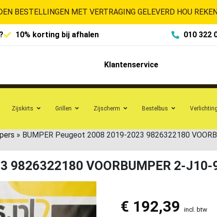
EN BESTELLINGEN MET VERTRAGING GELEVERD HOU REKENI
?
10% korting bij afhalen
010 322 
Klantenservice
Zijskirts
Grillen
Zijscherm
Bestelbus
Verlichtin
pers
»
BUMPER Peugeot 2008 2019-2023 9826322180 VOOR
23 9826322180 VOORBUMPER 2-J10-
€
192,39
incl. btw