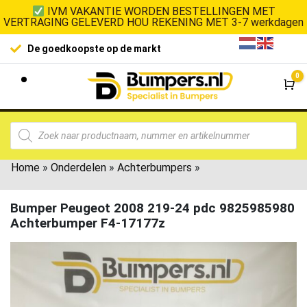
IVM VAKANTIE WORDEN BESTELLINGEN MET
VERTRAGING GELEVERD HOU REKENING MET 3-7 werkdagen
100% klanttevredenheid
t
0
Wi
Home
»
Onderdelen
»
Achterbumpers
»
Bumper Peugeot 2008 219-24 pdc 9825985980
Achterbumper F4-17177z