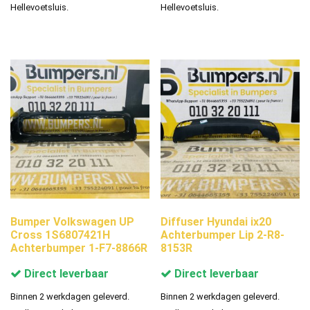
Hellevoetsluis.
Hellevoetsluis.
Bumper Volkswagen UP
Diffuser Hyundai ix20
Cross 1S6807421H
Achterbumper Lip 2-R8-
Achterbumper 1-F7-8866R
8153R
Direct leverbaar
Direct leverbaar
Binnen 2 werkdagen geleverd.
Binnen 2 werkdagen geleverd.