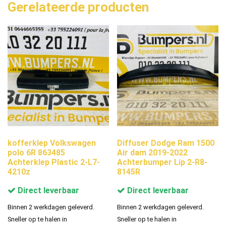
Gerelateerde producten
kofferklep Volkswagen
Diffuser Dodge Ram 1500
polo 6R 863485
Air dam 2019-2022
Achterklep Plastic 2-L7-
Achterbumper Lip 2-R8-
4210z
8145R
Direct leverbaar
Direct leverbaar
Binnen 2 werkdagen geleverd.
Binnen 2 werkdagen geleverd.
Sneller op te halen in
Sneller op te halen in